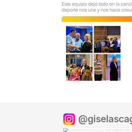
Este equipo dejó todo en la can
deporte nos une y nos hace crece
@giselascag