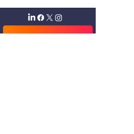
Sitio oficial de Gisela Scaglia
Creo y confío. Se aprende
escuchando.
Se logra en equipo. Paciencia +
perseverancia.
Suscribete para recibir novedades
exclusivas
Email
Unirse