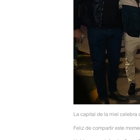
La capital de la miel celebra
Feliz de compartir este mome