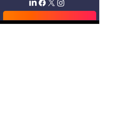
Sitio oficial de Gisela Scaglia
Creo y confío. Se aprende
escuchando.
Se logra en equipo. Paciencia +
perseverancia.
Suscribete para recibir novedades
exclusivas
Email
Unirse
Desarrollado | GBsite