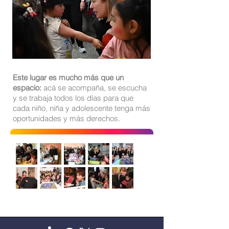
Este lugar es mucho más que un
espacio:
acá se acompaña, se escucha
y se trabaja todos los días para que
cada niño, niña y adolescente tenga más
oportunidades y más derechos.