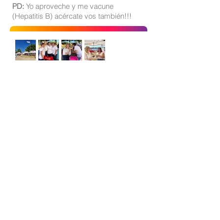
PD:
Yo aproveche y me vacune
(Hepatitis B) acércate vos también!!!
Sitio oficial de Gisela Scaglia
Creo y confío. Se aprende
escuchando.
Se logra en equipo. Paciencia +
perseverancia.