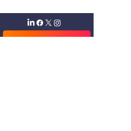
Sitio oficial de Gisela Scaglia
Creo y confío. Se aprende
escuchando.
Se logra en equipo. Paciencia +
perseverancia.
Suscribete para recibir novedades
exclusivas
Email
Unirse