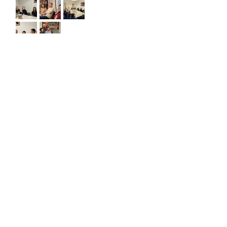
Sitio oficial de Gisela Scaglia
Creo y confío. Se aprende
escuchando.
Se logra en equipo. Paciencia +
perseverancia.
Suscribete para recibir novedades
exclusivas
Email