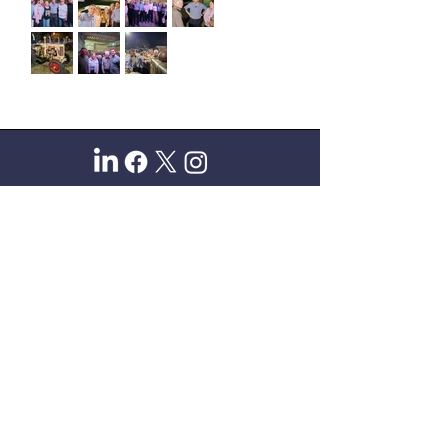
Sitio oficial de Gisela Scaglia
Creo y confío. Se aprende
escuchando.
Se logra en equipo. Paciencia +
perseverancia.
Suscribete para recibir novedades
exclusivas
Email