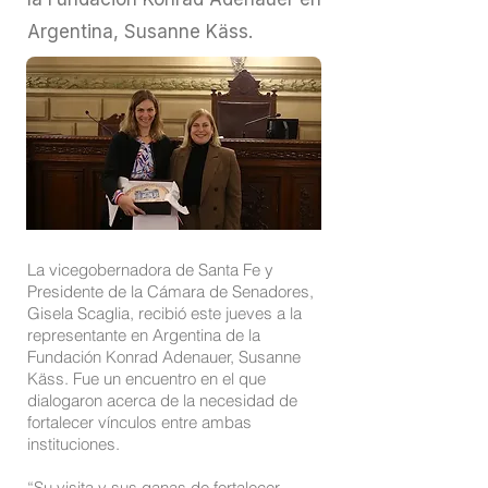
Argentina, Susanne Käss.
La vicegobernadora de Santa Fe y
Presidente de la Cámara de Senadores,
Gisela Scaglia, recibió este jueves a la
representante en Argentina de la
Fundación Konrad Adenauer, Susanne
Käss. Fue un encuentro en el que
dialogaron acerca de la necesidad de
fortalecer vínculos entre ambas
instituciones.
“Su visita y sus ganas de fortalecer