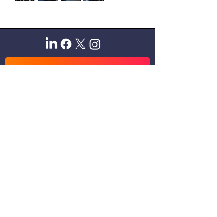
Sitio oficial de Gisela Scaglia
Creo y confío. Se aprende
escuchando.
Se logra en equipo. Paciencia +
perseverancia.
Suscribete para recibir novedades
exclusivas
Email
Unirse