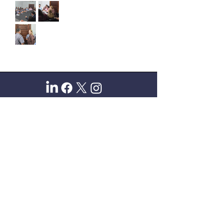
Sitio oficial de Gisela Scaglia
Creo y confío. Se aprende
escuchando.
Se logra en equipo. Paciencia +
perseverancia.
Suscribete para recibir novedades
exclusivas