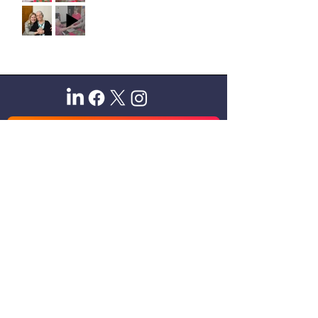
Sitio oficial de Gisela Scaglia
Creo y confío. Se aprende
escuchando.
Se logra en equipo. Paciencia +
perseverancia.
Suscribete para recibir novedades
exclusivas
Email