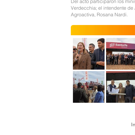
Del acto participaron los min
Verdecchia; el intendente de 
Agroactiva, Rosana Nardi.
I