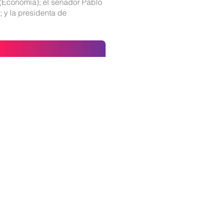
s (Economía); el senador Pablo
; y la presidenta de
Fuera
de
la
galería