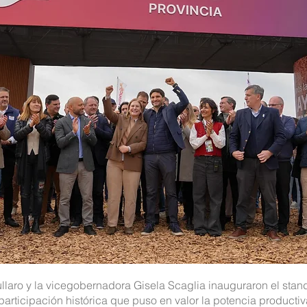
laro y la vicegobernadora Gisela Scaglia inauguraron el stand
articipación histórica que puso en valor la potencia productiv