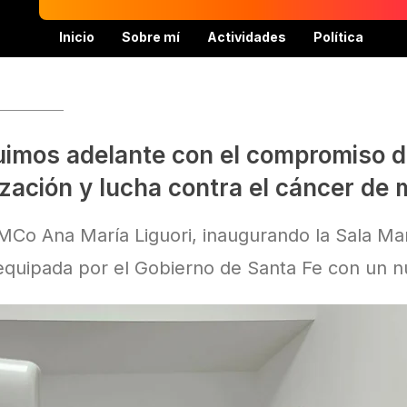
Inicio
Sobre mí
Actividades
Política
imos adelante con el compromiso d
zación y lucha contra el cáncer de
Co Ana María Liguori, inaugurando la Sala Ma
 equipada por el Gobierno de Santa Fe con un