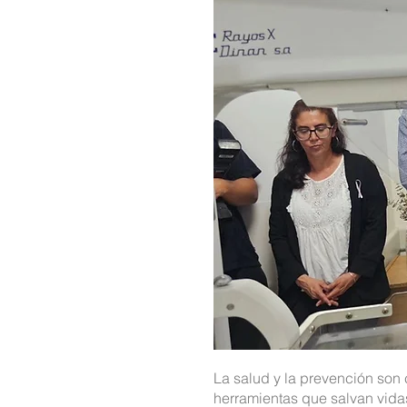
La salud y la prevención son 
herramientas que salvan vida