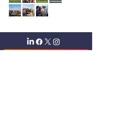
Sitio oficial de Gisela Scaglia
Creo y confío. Se aprende
escuchando.
Se logra en equipo. Paciencia +
perseverancia.
Suscribete para recibir novedades
exclusivas
Email