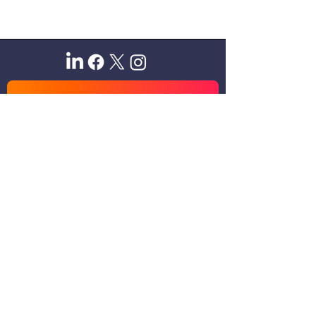
Sitio oficial de Gisela Scaglia
Creo y confío. Se aprende
escuchando.
Se logra en equipo. Paciencia +
perseverancia.
Suscribete para recibir novedades
exclusivas
Email
Unirse