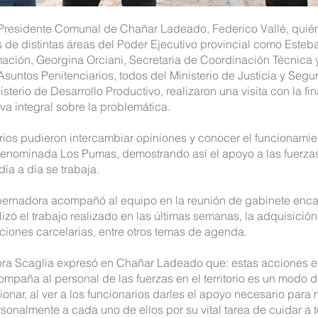
el Presidente Comunal de Chañar Ladeado, Federico Vallé, quién
 de distintas áreas del Poder Ejecutivo provincial como Esteba
rmación, Georgina Orciani, Secretaria de Coordinación Técnica 
Asuntos Penitenciarios, todos del Ministerio de Justicia y Segu
erio de Desarrollo Productivo, realizaron una visita con la fin
a integral sobre la problemática.
arios pudieron intercambiar opiniones y conocer el funcionamien
 denominada Los Pumas, demostrando así el apoyo a las fuerza
ía a día se trabaja.
bernadora acompañó al equipo en la reunión de gabinete enca
zó el trabajo realizado en las últimas semanas, la adquisición 
ciones carcelarias, entre otros temas de agenda.
ra Scaglia expresó en Chañar Ladeado que: estas acciones en
mpaña al personal de las fuerzas en el territorio es un modo de
ionar, al ver a los funcionarios darles el apoyo necesario para
nalmente a cada uno de ellos por su vital tarea de cuidar a t