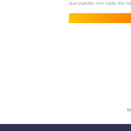
que puedan vivir cada día má
I