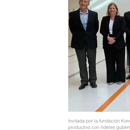
Invitada por la fundación Kon
productivo con líderes gube