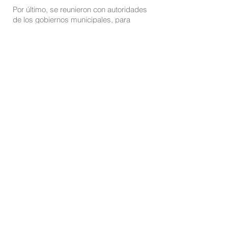
Por último, se reunieron con autoridades
de los gobiernos municipales, para
compartir experiencias, visiones y
estrategias para enfrentar de manera
efectiva la problemática de las
adicciones en la provincia.
También participó de las actividades la
subsecretaria de Sedronar, Silvia Pisano;
el secretario de Políticas de inclusión y
abordajes sociales, Ramón Soques; el
senador provincial, Ciro Seisas; y la
presidenta del Concejo de Rosario,
María Eugenia Schmuck, entre otros.