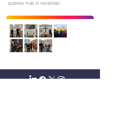
quienes más lo necesitan.
Sitio oficial de Gisela Scaglia
Creo y confío. Se aprende
escuchando.
Se logra en equipo. Paciencia +
perseverancia.