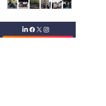
Sitio oficial de Gisela Scaglia
Creo y confío. Se aprende
escuchando.
Se logra en equipo. Paciencia +
perseverancia.
Suscribete para recibir novedades
exclusivas
Email