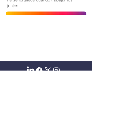
juntos.
Sitio oficial de Gisela Scaglia
Creo y confío. Se aprende
escuchando.
Se logra en equipo. Paciencia +
perseverancia.