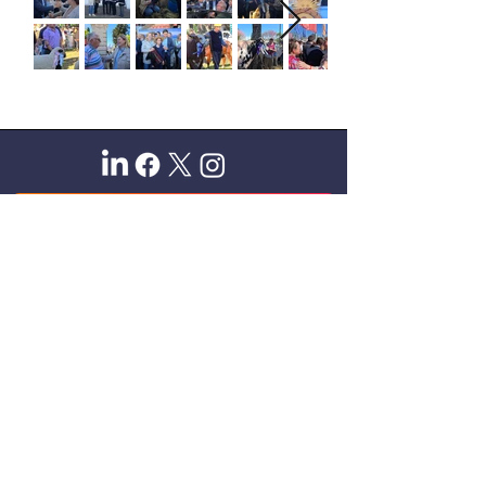
Sitio oficial de Gisela Scaglia
Creo y confío. Se aprende
escuchando.
Se logra en equipo. Paciencia +
perseverancia.
Suscribete para recibir novedades
exclusivas
Email