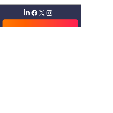
Sitio oficial de Gisela Scaglia
Creo y confío. Se aprende
escuchando.
Se logra en equipo. Paciencia +
perseverancia.
Suscribete para recibir novedades
exclusivas
Email
Unirse