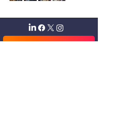
Sitio oficial de Gisela Scaglia
Creo y confío. Se aprende
escuchando.
Se logra en equipo. Paciencia +
perseverancia.
Suscribete para recibir novedades
exclusivas
Email
Unirse