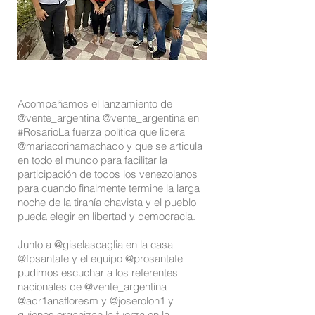
Acompañamos el lanzamiento de
@vente_argentina @vente_argentina en
#Rosario
La fuerza política que lidera
@mariacorinamachado y que se articula
en todo el mundo para facilitar la
participación de todos los venezolanos
para cuando finalmente termine la larga
noche de la tiranía chavista y el pueblo
pueda elegir en libertad y democracia.
Junto a @giselascaglia en la casa
@fpsantafe y el equipo @prosantafe
pudimos escuchar a los referentes
nacionales de @vente_argentina
@adr1anafloresm y @joserolon1 y
quienes organizan la fuerza en la