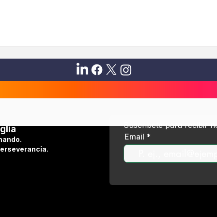
Suscribete para recibir 
glia
Email
hando.
perseverancia.