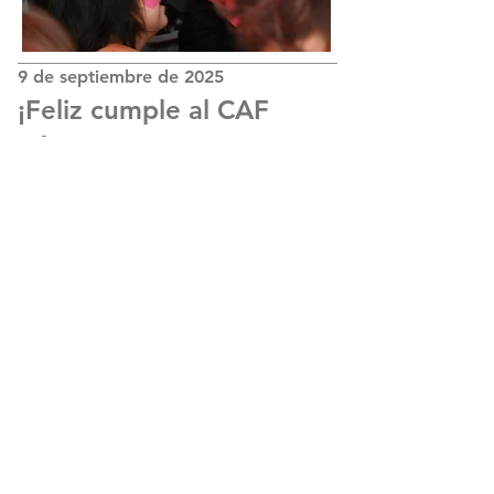
9 de septiembre de 2025
¡Feliz cumple al CAF
N°16!
Este lugar es mucho más que un
espacio:
acá se acompaña, se
escucha y se trabaja todos los días
para que cada niño, niña y
adolescente tenga más oportunidades