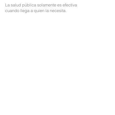
La salud pública solamente es efectiva
cuando llega a quien la necesita.
Santa Fe demuestra que se puede.
¡Vamos, Santa Fe!Continuamos con la
entrega de móviles para nuestros
servicios de salud. Ahora estamos en
el Departamento San Martín para
presentar ambulancias y minibuses
que irán a San Jorge, El Trébol, María
Susana y Sastre.
La salud pública solamente es efectiva
cuando llega a quien la necesita.
Santa Fe demuestra que se puede.
¡Vamos, Santa Fe!