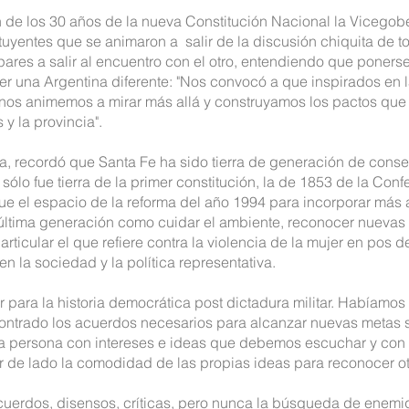
de los 30 años de la nueva Constitución Nacional la Vicegobe
uyentes que se animaron a salir de la discusión chiquita de to
pares a salir al encuentro con el otro, entendiendo que poners
r una Argentina diferente: "Nos convocó a que inspirados en la
nos animemos a mirar más allá y construyamos los pactos que 
 y la provincia".
ia, recordó que Santa Fe ha sido tierra de generación de cons
o sólo fue tierra de la primer constitución, la de 1853 de la Con
ue el espacio de la reforma del año 1994 para incorporar más 
última generación como cuidar el ambiente, reconocer nuevas 
articular el que refiere contra la violencia de la mujer en pos 
 en la sociedad y la política representativa.
para la historia democrática post dictadura militar. Habíamos 
ntrado los acuerdos necesarios para alcanzar nuevas metas s
 una persona con intereses e ideas que debemos escuchar y co
r de lado la comodidad de las propias ideas para reconocer ot
acuerdos, disensos, críticas, pero nunca la búsqueda de enemi