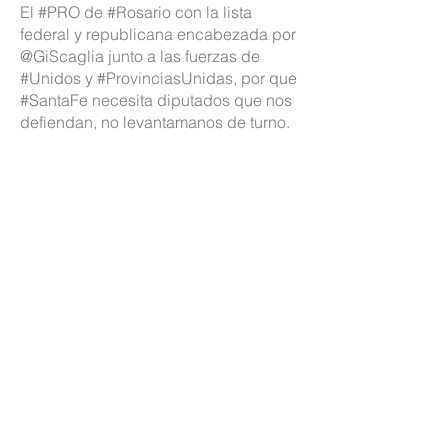
El
#PRO
de
#Rosario
con la lista
federal y republicana encabezada por
@GiScaglia junto a las fuerzas de
#Unidos
y
#ProvinciasUnidas
, por que
#SantaFe
necesita diputados que nos
defiendan, no levantamanos de turno.
Con la lista federal y
republicana encabezada por
Gisela Scaglia junto a las fuerzas