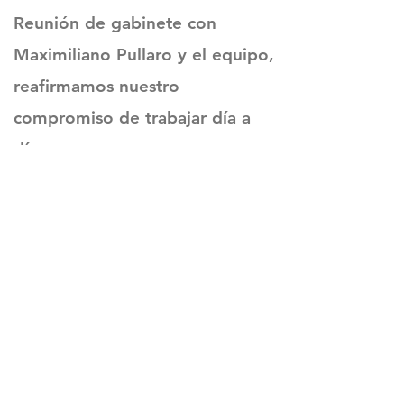
Reunión de gabinete con
Maximiliano Pullaro y el equipo,
reafirmamos nuestro
compromiso de trabajar día a
día
Sitio oficial de Gisela Scaglia
Creo y confío. Se aprende
escuchando.