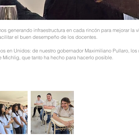
os generando infraestructura en cada rincón para mejorar la vi
facilitar el buen desempeño de los docentes.
os en Unidos: de nuestro gobernador Maximiliano Pullaro, los 
e Michlig, que tanto ha hecho para hacerlo posible.