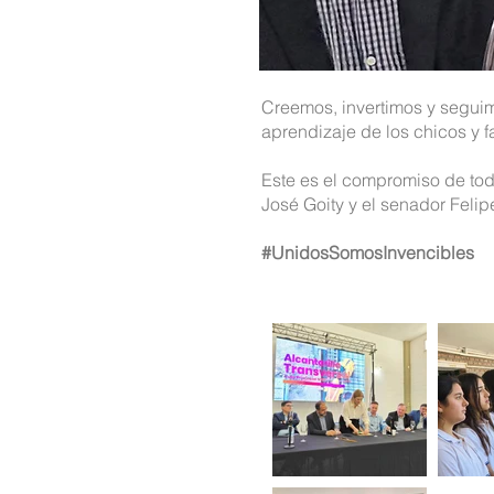
Creemos, invertimos y seguim
aprendizaje de los chicos y 
Este es el compromiso de tod
José Goity y el senador Felip
#UnidosSomosInvencibles