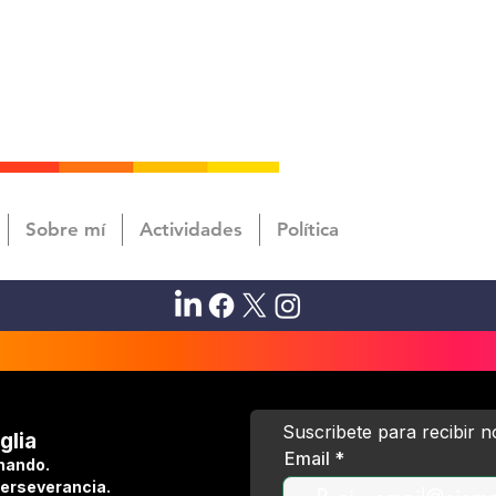
Sobre mí
Actividades
Política
Suscribete para recibir 
glia
Email
hando.
perseverancia.