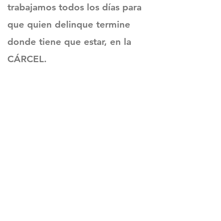
trabajamos todos los días para
que quien delinque termine
donde tiene que estar, en la
CÁRCEL.
Sitio oficial de Gisela Scaglia
Creo y confío. Se aprende
escuchando.
Se logra en equipo. Paciencia +
perseverancia.