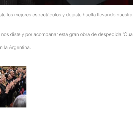
ste los mejores espectáculos y dejaste huella llevando nuestra 
 nos diste y por acompañar esta gran obra de despedida "Cuan
n la Argentina.