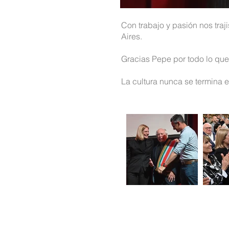
Con trabajo y pasión nos traji
Aires.
Gracias Pepe por todo lo que
La cultura nunca se termina e