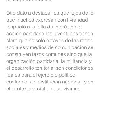
Otro dato a destacar, es que lejos de lo
que muchos expresan con liviandad
respecto a la falta de interés en la
acción partidaria las juventudes tienen
claro que no sólo a través de las redes
sociales y medios de comunicación se
construyen lazos comunes sino que la
organización partidaria, la militancia y
el desarrollo territorial son condiciones
reales para el ejercicio político,
conforme la constitución nacional, y en
el contexto social en que vivimos.
De este modo se deja ver que los
nuevos liderazgos que puedan
emerger tienen muchas veces más
claro que los dirigentes desde donde
se construye la real y mejor política,
con buenas prácticas y con las