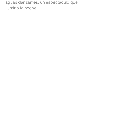
aguas danzantes, un espectáculo que
iluminó la noche.
El @gobsantafe está presente en cada
rincón, acompañando con obras y
programas que hacen crecer a
nuestras localidades.
¡Seguimos construyendo juntos!
Disfrutamos del color, la energía