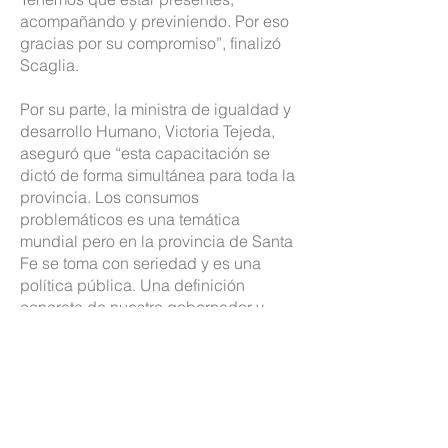
acompañando y previniendo. Por eso
gracias por su compromiso”, finalizó
Scaglia.
Por su parte, la ministra de igualdad y
desarrollo Humano, Victoria Tejeda,
aseguró que “esta capacitación se
dictó de forma simultánea para toda la
provincia. Los consumos
problemáticos es una temática
mundial pero en la provincia de Santa
Fe se toma con seriedad y es una
política pública. Una definición
concreta de nuestro gobernador y
nuestra vicegobernadora fue invertir
en la prevención y en el abordaje de
los consumos. Para el próximo año se
van a quintuplicar los recursos de la
Aprecod. Por eso es una política
pública que está acompañada de