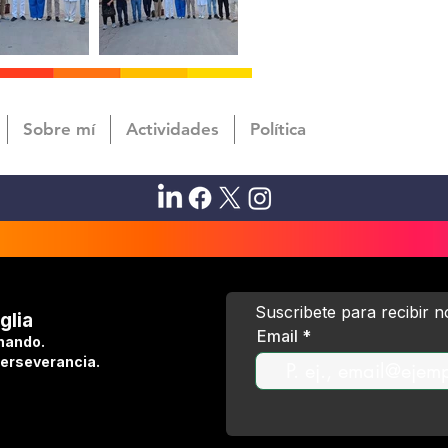
Sobre mí
Actividades
Política
Suscribete para recibir 
glia
Email
hando.
perseverancia.