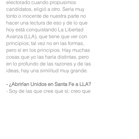
electorado cuando propusimos
candidatos, eligió a otro. Sería muy
tonto o inocente de nuestra parte no
hacer una lectura de eso y de lo que
hoy está conquistando La Libertad
Avanza (LLA), que tiene que ver con
principios; tal vez no en las formas,
pero sí en los principios. Hay muchas
cosas que yo las haría distintas, pero
en lo profundo de las razones y de las
ideas, hay una similitud muy grande.
- ¿Abrirían Unidos en Santa Fe a LLA?
- Soy de las que cree que sí; creo que
hay que hacerlo y voy a trabajar en
esa búsqueda porque entiendo que
en Santa Fe, la pelea es contra un
modelo que todos entendemos que
hizo mal las cosas. Y considero que la
profundidad de algunas medidas que
se están tomando en la gestión de