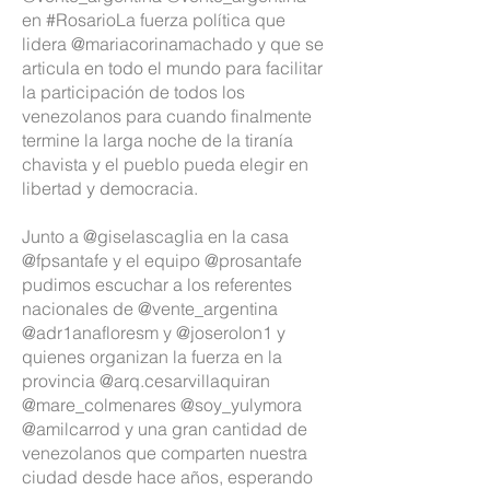
en
#Rosario
La fuerza política que
lidera @mariacorinamachado y que se
articula en todo el mundo para facilitar
la participación de todos los
venezolanos para cuando finalmente
termine la larga noche de la tiranía
chavista y el pueblo pueda elegir en
libertad y democracia.
Junto a @giselascaglia en la casa
@fpsantafe y el equipo @prosantafe
pudimos escuchar a los referentes
nacionales de @vente_argentina
@adr1anafloresm y @joserolon1 y
quienes organizan la fuerza en la
provincia @arq.cesarvillaquiran
@mare_colmenares @soy_yulymora
@amilcarrod y una gran cantidad de
venezolanos que comparten nuestra
ciudad desde hace años, esperando