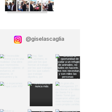
@giselascaglia