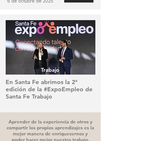
6 de octubre de 2025
Trabajo
En Santa Fe abrimos la 2ª
edición de la #ExpoEmpleo de
Santa Fe Trabajo
Santa Fe
Ampliar
Aprender de la experiencia de otros y
7 de octubre de 2025
compartir los propios aprendizajes es la
mejor manera de enriquecernos y
poder hacer mejor nuestro trabajo.