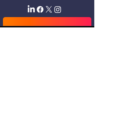
Sitio oficial de Gisela Scaglia
Creo y confío. Se aprende
escuchando.
Se logra en equipo. Paciencia +
perseverancia.
Suscribete para recibir novedades
exclusivas
Email
Unirse