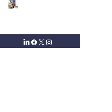
Sitio oficial de Gisela Scaglia
Creo y confío. Se aprende
escuchando.
Se logra en equipo. Paciencia +
perseverancia.
Suscribete para recibir novedades
exclusivas
Email