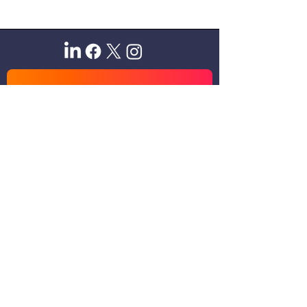
Sitio oficial de Gisela Scaglia
Creo y confío. Se aprende
escuchando.
Se logra en equipo. Paciencia +
perseverancia.
Suscribete para recibir novedades
exclusivas
Email
Unirse