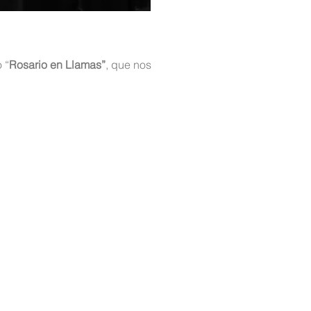
 “
Rosario en Llamas”
, que nos