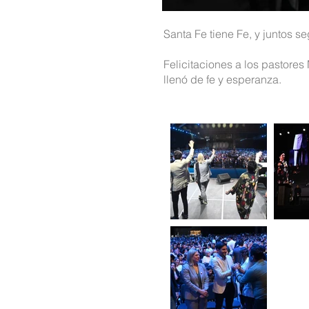
Santa Fe tiene Fe, y juntos s
Felicitaciones a los pastores
llenó de fe y esperanza.