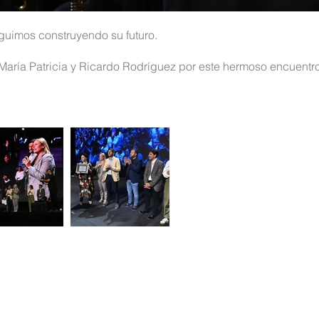
eguimos construyendo su futuro.
 María Patricia y Ricardo Rodríguez por este hermoso encuentro