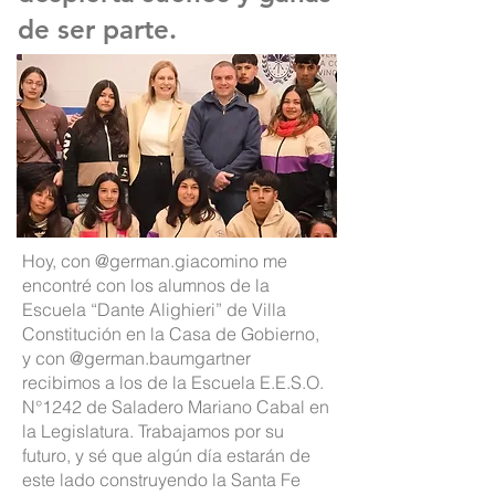
de ser parte.
Hoy, con
@german.giacomino
me
encontré con los alumnos de la
Escuela “Dante Alighieri” de Villa
Constitución en la Casa de Gobierno,
y con
@german.baumgartner
recibimos a los de la Escuela E.E.S.O.
N°1242 de Saladero Mariano Cabal en
la Legislatura. Trabajamos por su
futuro, y sé que algún día estarán de
este lado construyendo la Santa Fe