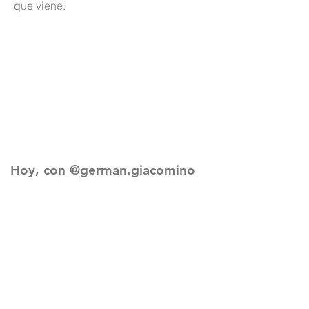
que viene.
Hoy, con @german.giacomino
me encontré con los alumnos
de la Escuela “Dante Alighieri”
de Villa Constitución en la Casa
de Gobierno, y con
@german.baumgartner